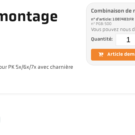
Combinaison de 
 montage
n° d'article: 1087483:FR
n° PGB: 500
Vous pouvez nous d
Quantité:
Article de
ur PK 5x/6x/7x avec charnière