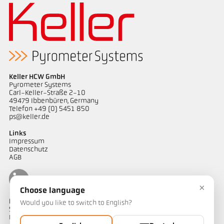
Keller HCW GmbH
Pyrometer Systems
Carl-Keller-Straße 2-10
49479 Ibbenbüren, Germany
Telefon +49 (0) 5451 850
ps@keller.de
Links
Impressum
Datenschutz
AGB
×
Choose language
Kontakt
Would you like to switch to English?
Sie haben Fragen zu unseren Temperaturmesslösungen oder ein
Projekt? Unser Team unterstützt Sie gerne.