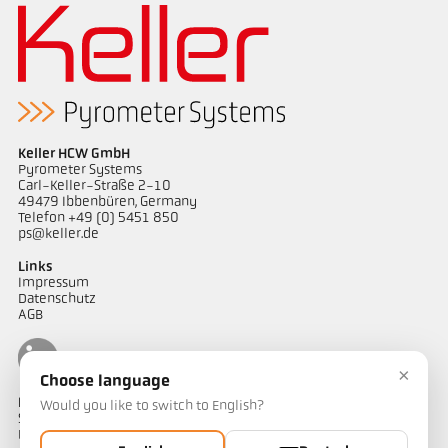
Keller HCW GmbH
Pyrometer Systems
Carl-Keller-Straße 2-10
49479 Ibbenbüren, Germany
Telefon +49 (0) 5451 850
ps@keller.de
Links
Impressum
Datenschutz
AGB
×
Choose language
Kontakt
Would you like to switch to English?
Sie haben Fragen zu unseren Temperaturmesslösungen oder ein
Projekt? Unser Team unterstützt Sie gerne.