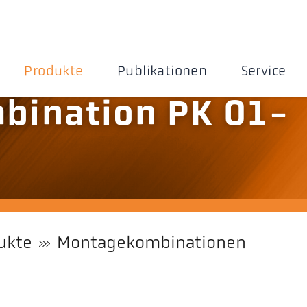
Produkte
Publikationen
Service
bination PK 01-
ukte
Montagekombinationen