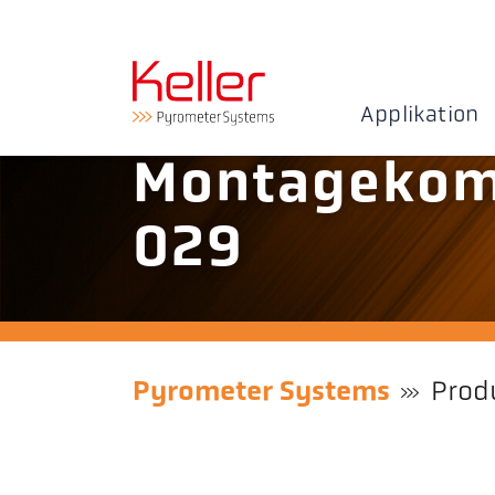
Applikation
Montagekom
029
Pyrometer Systems
Prod