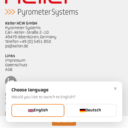
Keller HCW GmbH
Pyrometer Systems
Carl-Keller-Straße 2-10
49479 Ibbenbüren, Germany
Telefon +49 (0) 5451 850
ps@keller.de
Links
Impressum
Datenschutz
AGB
×
Choose language
Kontakt
Would you like to switch to English?
Sie haben Fragen zu unseren Temperaturmesslösungen oder ein
Projekt? Unser Team unterstützt Sie gerne.
English
Deutsch
Jetzt kontaktieren
Kontakte