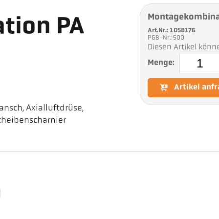
Montagekombina
tion PA
Art.Nr.: 1058176
PGB-Nr.: 500
Diesen Artikel könn
Menge:
Artikel anf
sch, Axialluftdrüse,
cheibenscharnier