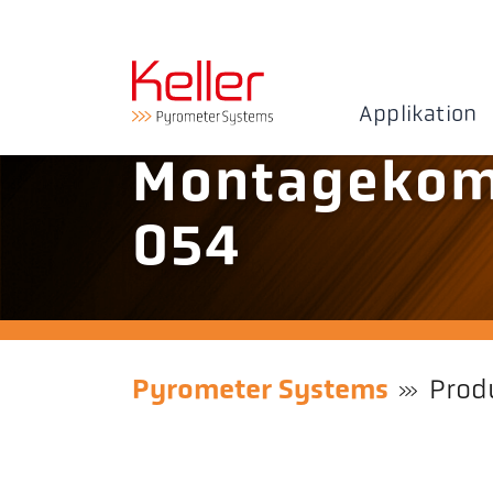
Applikation
Montagekom
054
Pyrometer Systems
Prod