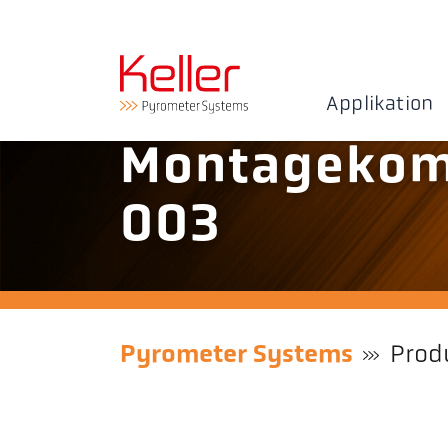
Applikation
Montagekom
003
Pyrometer Systems
Prod