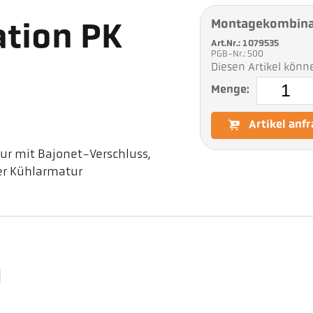
Montagekombina
tion PK
Art.Nr.: 1079535
PGB-Nr.: 500
Diesen Artikel könn
Menge:
Artikel anf
r mit Bajonet-Verschluss,
er Kühlarmatur