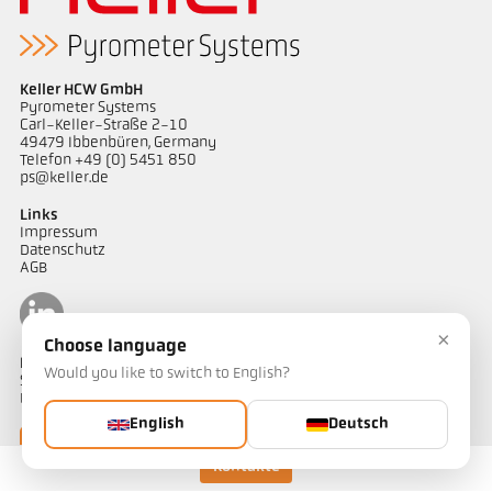
Keller HCW GmbH
Pyrometer Systems
Carl-Keller-Straße 2-10
49479 Ibbenbüren, Germany
Telefon +49 (0) 5451 850
ps@keller.de
Links
Impressum
Datenschutz
AGB
×
Choose language
Kontakt
Would you like to switch to English?
Sie haben Fragen zu unseren Temperaturmesslösungen oder ein
Projekt? Unser Team unterstützt Sie gerne.
English
Deutsch
Jetzt kontaktieren
Kontakte