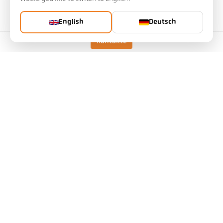
Visiereinrichtung
Durchblick-Visier
English
Deutsch
Kontakte
Technische Daten
Downloads
Messfeld-Kalkulator
Zubehör
Emissionsgrad-Kalkulator
Applikationsanfrage