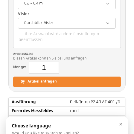
0,2 - 0,4 m
Visier
Durchblick-Visier
Ihre Auswahl wird andere Einstellungen
beeinflussen
Art.Nr.: 561747
Diesen Artikel können Sie bei uns anfragen
Menge:
Artikel anfragen
Ausführung
CellaTemp PZ 40 AF 401
/D
Form des Messfeldes
rund
Distanzverhältnis
80 : 1
×
Choose language
Messprinzip
quotient
Would you like to switch to English?