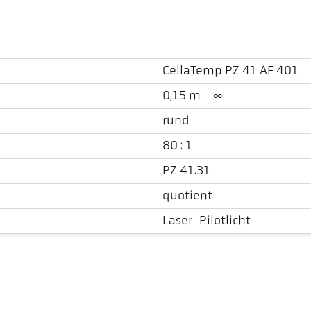
CellaTemp PZ 41 AF 401
0,15 m - ∞
rund
80 : 1
PZ 41.31
quotient
Laser-Pilotlicht
Downloads