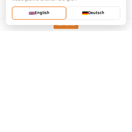
Ausführung
CellaTemp PR 11 AF 1
English
Deutsch
Messbereich
0 - 1000 °C
Kontakte
Messfeld
11 mm
Fokusabstand
0,3 m
Form des Messfeldes
rund
Messprinzip
spektral
Technische Daten
Downloads
Messfeld-Kalkulator
Emissionsgrad-Kalkulator