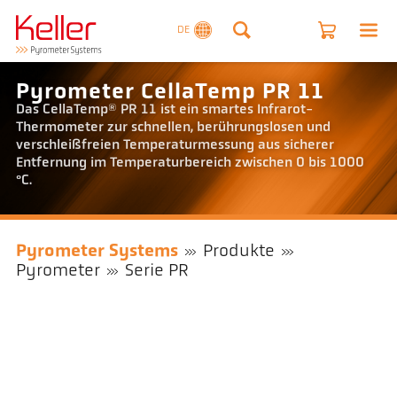
DE
Pyrometer CellaTemp PR 11
Das CellaTemp® PR 11 ist ein smartes Infrarot-
Thermometer zur schnellen, berührungslosen und
verschleißfreien Temperaturmessung aus sicherer
Entfernung im Temperaturbereich zwischen 0 bis 1000
°C.
Pyrometer Systems
Produkte
Pyrometer
Serie PR