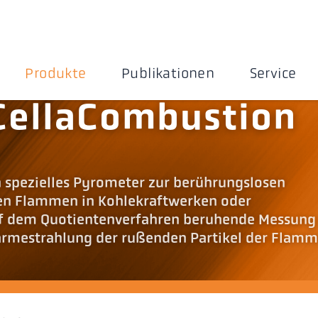
Produkte
Publikationen
Service
CellaCombustion
n spezielles Pyrometer zur berührungslosen
n Flammen in Kohlekraftwerken oder
uf dem Quotientenverfahren beruhende Messung
Wärmestrahlung der rußenden Partikel der Flam