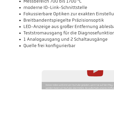
Messbereich 700 bis 1700 °C
moderne IO-Link-Schnittstelle
Fokussierbare Optiken zur exakten Einstel
Breitbandentspiegelte Präzisionsoptik
LED-Anzeige aus großer Entfernung ablesb
Teststromausgang für die Diagnosefunktio
1 Analogausgang und 2 Schaltausgänge
Quelle frei konfigurierbar
Dieses Video wird erst von YouTube geladen, wenn Sie auf den Play-
werden Daten an YouTube übermittelt, die außerhalb unseres Einflus
Mehr dazu in unserer Datenschutzerklärung.
Applikationslösung Feuerun