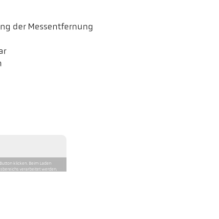
lung der Messentfernung
ar
n
Button klicken. Beim Laden
sbereichs verarbeitet werden.
gsanlagen