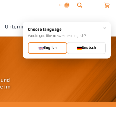
DE
Unternehmen
Kontakte
×
Choose language
Would you like to switch to English?
English
Deutsch
 und
me im