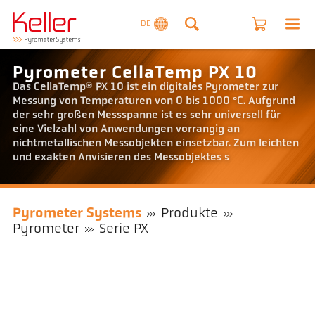
DE
Pyrometer CellaTemp PX 10
Das CellaTemp® PX 10 ist ein digitales Pyrometer zur
Messung von Temperaturen von 0 bis 1000 °C. Aufgrund
der sehr großen Messspanne ist es sehr universell für
eine Vielzahl von Anwendungen vorrangig an
nichtmetallischen Messobjekten einsetzbar. Zum leichten
und exakten Anvisieren des Messobjektes s
Pyrometer Systems
Produkte
Pyrometer
Serie PX