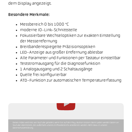
dem Display angezeigt.
Besondere Merkmale:
Messbereich 0 bis 1000 °C
moderne IO-Link-Schnittstelle
Fokussierbare Wechseloptiken zur exakten Einstellung
der Messentfernung
Breitbandentspiegelte Präzisionsoptiken
LED-Anzeige aus großer Entfernung ablesbar
Alle Parameter und Funktionen per Tastatur einstellbar
Teststromausgang für die Diagnosefunktion
1 Analogausgang und 2 Schaltausgänge
Quelle frei konfigurierbar
ATD-Funktion zur automatischen Temperaturerfassung
Dieses Video wird erst von YouTube geladen, wenn Sie auf den Play-Button klicken. Beim Laden werden Daten an
YouTube übermittelt, die außerhalb unseres Einflussbereichs verarbeitet werden. Mehr dazu in unserer
Datenschutzerklärung.