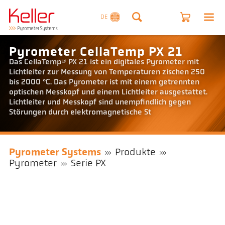
DE
Pyrometer CellaTemp PX 21
Das CellaTemp® PX 21 ist ein digitales Pyrometer mit
Lichtleiter zur Messung von Temperaturen zischen 250
bis 2000 °C. Das Pyrometer ist mit einem getrennten
optischen Messkopf und einem Lichtleiter ausgestattet.
Lichtleiter und Messkopf sind unempfindlich gegen
Störungen durch elektromagnetische St
Pyrometer Systems
Produkte
Pyrometer
Serie PX