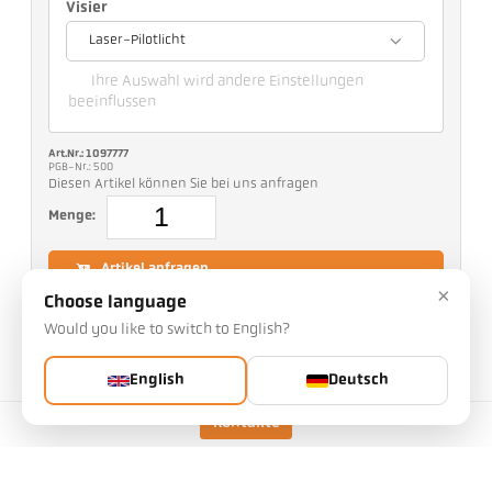
Visier
Laser-Pilotlicht
Ihre Auswahl wird andere Einstellungen
beeinflussen
Art.Nr.: 1097777
PGB-Nr.: 500
Diesen Artikel können Sie bei uns anfragen
Menge:
Artikel anfragen
×
Choose language
Would you like to switch to English?
Mehr Informationen zu IO-Link:
English
Deutsch
Kontakte
Ausführung
CellaTemp PX 21 AF 11
Fokusabstand
0,2 m - ∞