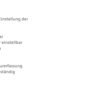
Einstellung der
ar
 einstellbar
n
urerfassung
eständig
CellaTemp PX 41 AF 11