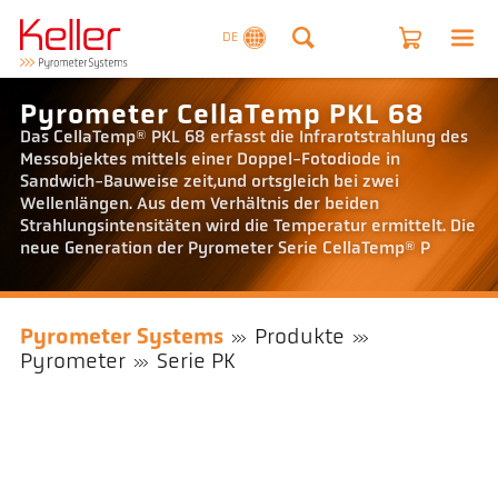
DE
Pyrometer CellaTemp PKL 68
Das CellaTemp® PKL 68 erfasst die Infrarotstrahlung des
Messobjektes mittels einer Doppel-Fotodiode in
Sandwich-Bauweise zeit,und ortsgleich bei zwei
Wellenlängen. Aus dem Verhältnis der beiden
Strahlungsintensitäten wird die Temperatur ermittelt. Die
neue Generation der Pyrometer Serie CellaTemp® P
Pyrometer Systems
Produkte
Pyrometer
Serie PK