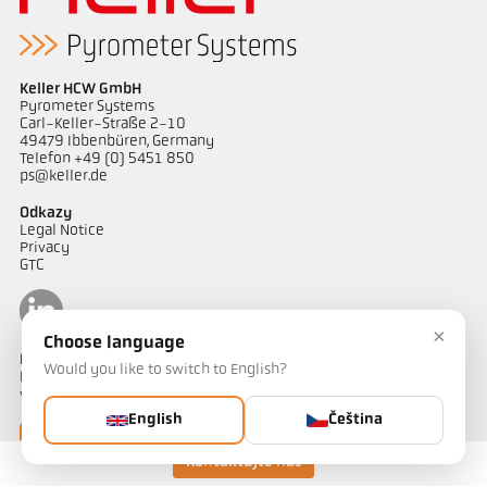
Keller HCW GmbH
Pyrometer Systems
Carl-Keller-Straße 2-10
49479 Ibbenbüren, Germany
Telefon +49 (0) 5451 850
ps@keller.de
Odkazy
Legal Notice
Privacy
GTC
×
Choose language
Kontakt
Would you like to switch to English?
Máte dotazy ohledně našich řešení pro měření teploty? Náš tým
vám bude rád nápomocen.
English
Čeština
Kontaktujte nás
Kontaktujte nás