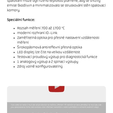
spalování může být řízeno teplotou plamene, aby se snížily
emise škodlivin a minimalizovalo se struskování stěn spalovací
komory.
Speciální funkce:
Rozsah měření 700 až 1700 °C
moderní rozhraní IO-Link
Zaměřitelná optika pro přesné nastavení vzdálenosti
měření
Širokopásmová antireflexní přesná optika
LED displej lze číst na velkou vzdálenost
Testovací proudový výstup pro diagnostická funkce
1 analogový výstup a 2 spínací výstupy
Zdroj volně konfigurovatelný
Toto video se načte z YouTube až po kliknutí na tlačítko „Přehrát“. Při načítání se data přenášejí na YouTube, kde
jsou zpracovávána mimo naši kontrolu. Více informací naleznete v našem prohlášení o ochraně osobních údajů.