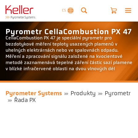
CS
Pyrometr CellaCombustion PX 47
CellaCombustion PX 47 je speciální pyrometr pro
bezdotykové měření teploty usazených plamenů v
uhelných elektrárnách nebo ve spalovnách odpadu.
Měření a zpracování signálu založené na kvocientové
metodě zaznamenává tepelné záření částic sazí plamene
v blízké infračervené oblasti na dvou vlnových dél
Pyrometer Systems
Produkty
Pyrometr
Řada PX