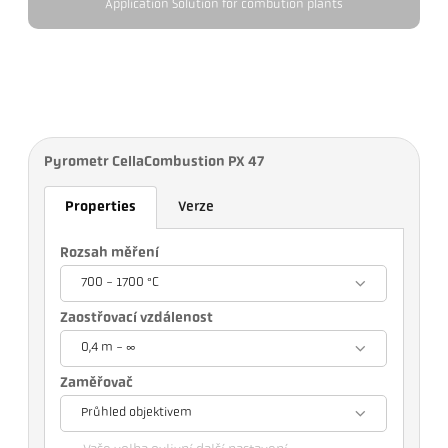
Application Solution for combution plants
Pyrometr CellaCombustion PX 47
Properties
Verze
Rozsah měření
700 - 1700 °C
Zaostřovací vzdálenost
0,4 m - ∞
Zaměřovač
Průhled objektivem