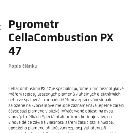
Pyrometr
CellaCombustion PX
47
Popis článku
CellaCombustion PX 47 je speciální pyrometr pro bezdotykové
měření teploty usazených plamenů v uhelných elektrárnách
nebo ve spalovnách odpadu. Měření a zpracování signálu
založené na kvocientové metodě zaznamenává tepelné záření
částic sazí plamene v blízké infračervené oblasti na dvou
vlnových délkách. Speciální algoritmus koriguje vlivy na
vlnové délce závislé vlastnosti záření částic sazí a hustotu
optického plamene při určování teploty. Vyhoření při