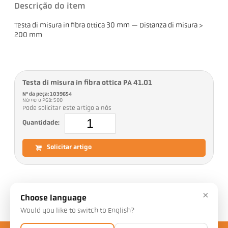
Descrição do item
Testa di misura in fibra ottica 30 mm — Distanza di misura >
200 mm
Testa di misura in fibra ottica PA 41.01
Nº da peça: 1039654
Número PGB: 500
Pode solicitar este artigo a nós
Quantidade:
Solicitar artigo
×
Downloads
Choose language
Would you like to switch to English?