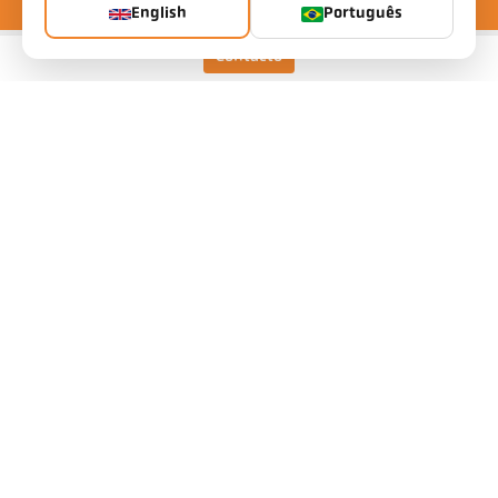
English
Português
Contacto
Keller HCW GmbH
Pyrometer Systems
Carl-Keller-Straße 2-10
49479 Ibbenbüren, Germany
Telefon +49 (0) 5451 850
ps@keller.de
Links
Legal Notice
Privacy
GTC