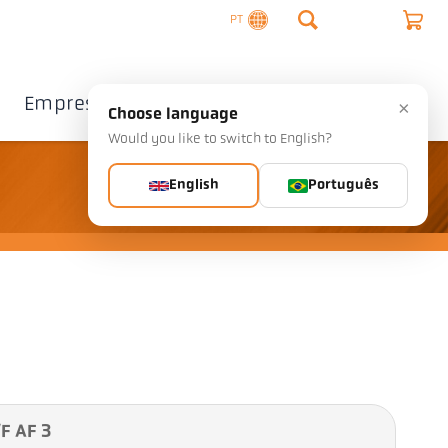
PT
Empresa
Contacto
×
Choose language
Would you like to switch to English?
English
Português
F AF 3