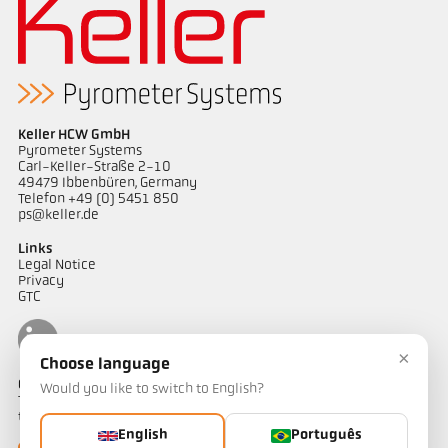
Keller HCW GmbH
Pyrometer Systems
Carl-Keller-Straße 2-10
49479 Ibbenbüren, Germany
Telefon +49 (0) 5451 850
ps@keller.de
Links
Legal Notice
Privacy
GTC
×
Choose language
Contacto
Would you like to switch to English?
Tem alguma questão sobre as nossas soluções de medição de
temperatura? A nossa equipa terá todo o prazer em ajudá-lo.
English
Português