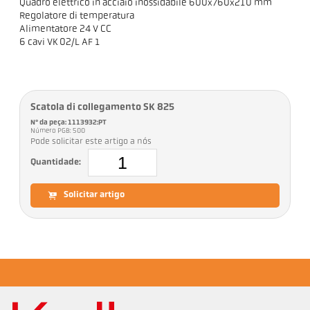
Quadro elettrico in acciaio inossidabile 600x760x210 mm
Regolatore di temperatura
Alimentatore 24 V CC
6 cavi VK 02/L AF 1
Scatola di collegamento SK 825
Nº da peça: 1113932:PT
Número PGB: 500
Pode solicitar este artigo a nós
Quantidade:
Solicitar artigo