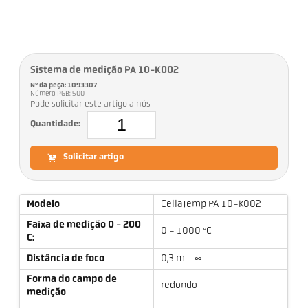
Sistema de medição PA 10-K002
Nº da peça: 1093307
Número PGB: 500
Pode solicitar este artigo a nós
Quantidade:
Solicitar artigo
Modelo
CellaTemp PA 10-K002
Faixa de medição 0 - 200
0 - 1000 °C
C:
Distância de foco
0,3 m - ∞
Forma do campo de
redondo
medição