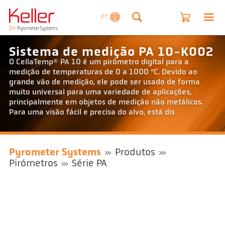
PT
Sistema de medição PA 10-K002
O CellaTemp® PA 10 é um pirômetro digital para a
medição de temperaturas de 0 a 1000 °C. Devido ao
grande vão de medição, ele pode ser usado de forma
muito universal para uma variedade de aplicações,
principalmente em objetos de medição não metálicos.
Para uma visão fácil e precisa do alvo, está dis
Pyrometer Systems
Produtos
Pirómetros
Série PA