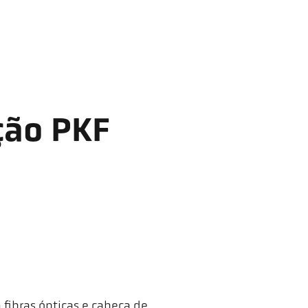
ção PKF
fibras ópticas e cabeça de