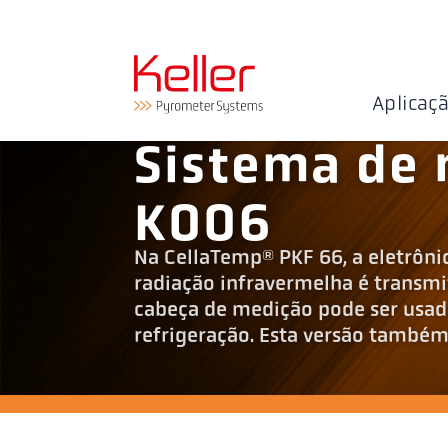
Aplicaç
Sistema de
K006
Na CellaTemp® PKF 66, a eletrôni
radiação infravermelha é transmit
cabeça de medição pode ser usa
refrigeração. Esta versão també