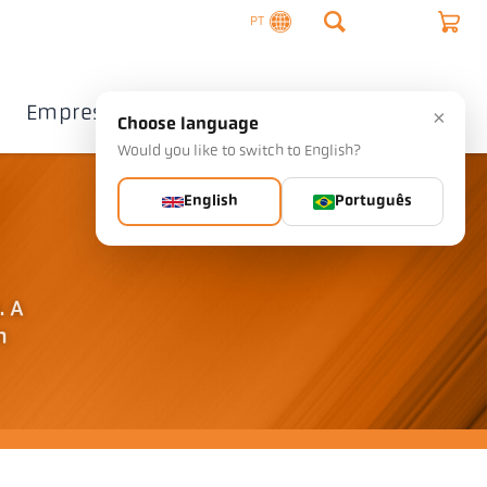
PT
Empresa
Contacto
×
Choose language
Would you like to switch to English?
English
Português
. A
m