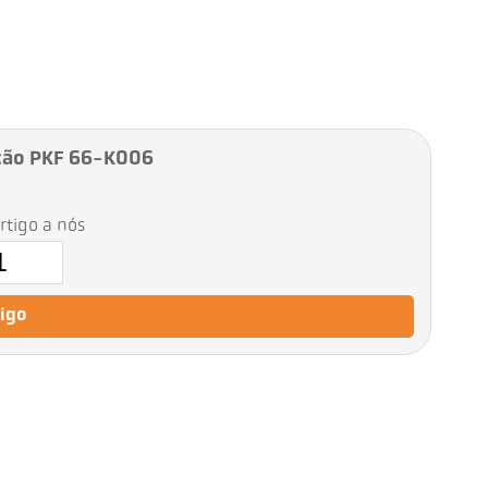
ção PKF 66-K006
artigo a nós
tigo