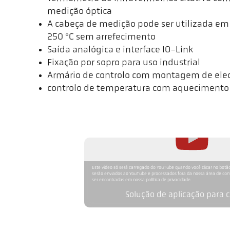
medição óptica
A cabeça de medição pode ser utilizada e
250 °C sem arrefecimento
Saída analógica e interface IO-Link
Fixação por sopro para uso industrial
Armário de controlo com montagem de elec
controlo de temperatura com aquecimento e
Este vídeo só será carregado do YouTube quando você clicar no botão
serão enviados ao YouTube e processados fora da nossa área de co
ser encontradas em nossa política de privacidade.
Solução de aplicação para 