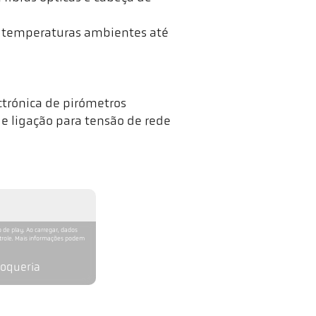
m temperaturas ambientes até
trónica de pirómetros
 ligação para tensão de rede
 de play. Ao carregar, dados
ntrole. Mais informações podem
coqueria