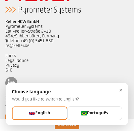
Keller HCW GmbH
Pyrometer Systems
Carl-Keller-Straße 2-10
49479 Ibbenbüren, Germany
Telefon +49 (0) 5451 850
ps@keller.de
Links
Legal Notice
Privacy
GTC
×
Choose language
Contacto
Would you like to switch to English?
Tem alguma questão sobre as nossas soluções de medição de
temperatura? A nossa equipa terá todo o prazer em ajudá-lo.
English
Português
Entre em contato
Contacto