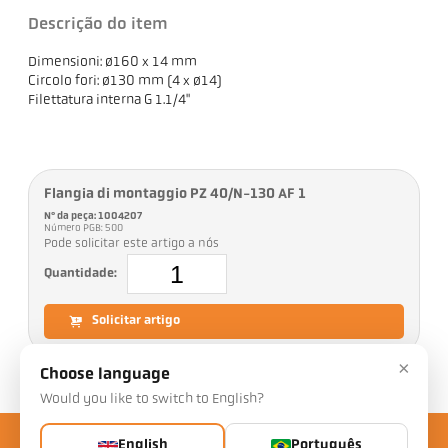
Descrição do item
Dimensioni: ø160 x 14 mm
Circolo fori: ø130 mm (4 x ø14)
Filettatura interna G 1.1/4"
Flangia di montaggio PZ 40/N-130 AF 1
Nº da peça: 1004207
Número PGB: 500
Pode solicitar este artigo a nós
Quantidade:
Solicitar artigo
×
Choose language
Would you like to switch to English?
English
Português