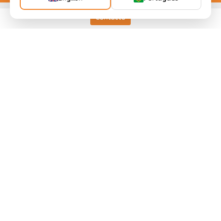
Contacto
Keller HCW GmbH
Pyrometer Systems
Carl-Keller-Straße 2-10
49479 Ibbenbüren, Germany
Telefon +49 (0) 5451 850
ps@keller.de
Links
Legal Notice
Privacy
GTC