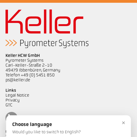
Keller HCW GmbH
Pyrometer Systems
Carl-Keller-Straße 2-10
49479 Ibbenbüren, Germany
Telefon +49 (0) 5451 850
ps@keller.de
Links
Legal Notice
Privacy
GTC
×
Choose language
Contacto
Would you like to switch to English?
Tem alguma questão sobre as nossas soluções de medição de