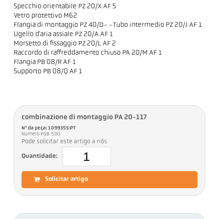
Specchio orientabile PZ 20/X AF 5
Vetro protettivo M62
Flangia di montaggio PZ 40/D- -Tubo intermedio PZ 20/J AF 1
Ugello d’aria assiale PZ 20/A AF 1
Morsetto di fissaggio PZ 20/L AF 2
Raccordo di raffreddamento chiuso PA 20/M AF 1
Flangia PB 08/R AF 1
Supporto PB 08/Q AF 1
combinazione di montaggio PA 20-117
Nº da peça: 1099355:PT
Número PGB: 500
Pode solicitar este artigo a nós
Quantidade:
Solicitar artigo