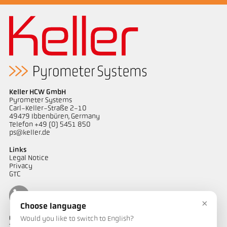
Keller HCW GmbH
Pyrometer Systems
Carl-Keller-Straße 2-10
49479 Ibbenbüren, Germany
Telefon +49 (0) 5451 850
ps@keller.de
Links
Legal Notice
Privacy
GTC
×
Choose language
Contacto
Would you like to switch to English?
Tem alguma questão sobre as nossas soluções de medição de