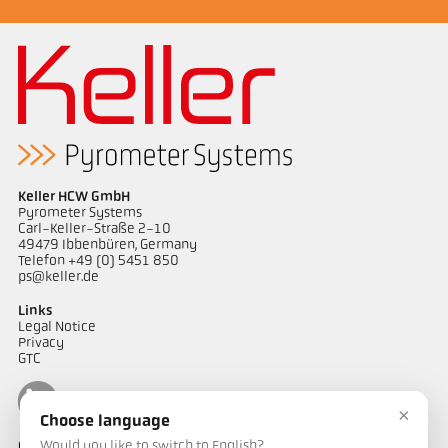
Keller HCW GmbH
Pyrometer Systems
Carl-Keller-Straße 2-10
49479 Ibbenbüren, Germany
Telefon +49 (0) 5451 850
ps@keller.de
Links
Legal Notice
Privacy
GTC
×
Choose language
Would you like to switch to English?
Contacto