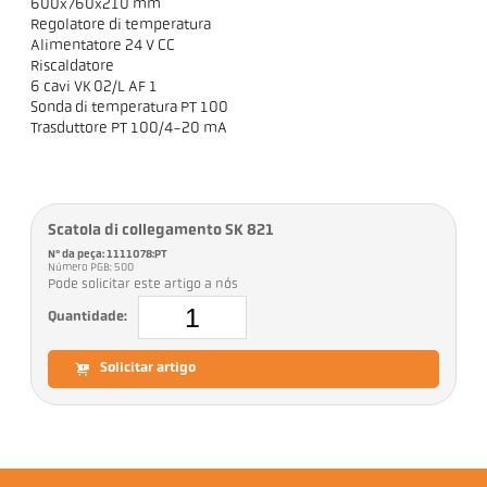
600x760x210 mm
Regolatore di temperatura
Alimentatore 24 V CC
Riscaldatore
6 cavi VK 02/L AF 1
Sonda di temperatura PT 100
Trasduttore PT 100/4-20 mA
Scatola di collegamento SK 821
Nº da peça: 1111078:PT
Número PGB: 500
Pode solicitar este artigo a nós
Quantidade:
Solicitar artigo