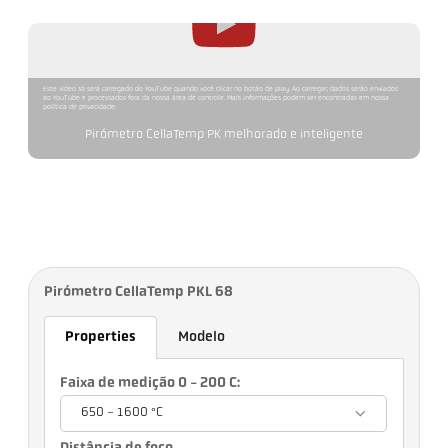
Este vídeo só será carregado do YouTube quando você clicar no botão de play. Ao carregar, dados serão enviados
ao YouTube e processados fora da nossa área de controle. Mais informações podem ser encontradas em nossa
política de privacidade.
Pirómetro CellaTemp PK melhorado e inteligente
Pirómetro CellaTemp PKL 68
Properties
Modelo
Faixa de medição 0 - 200 C:
650 - 1600 °C