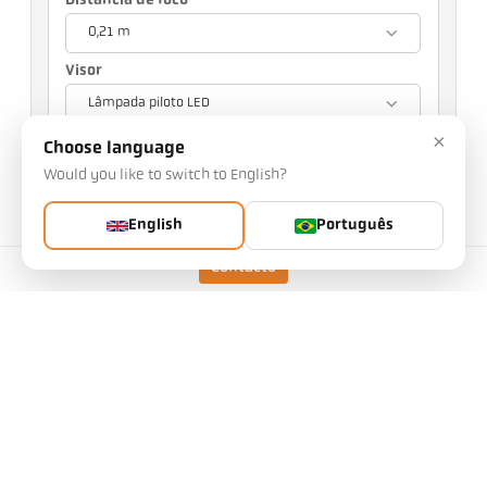
Distância de foco
0,21 m
Visor
Lâmpada piloto LED
×
Sua seleção terá repercussões em outras
Choose language
configurações
Would you like to switch to English?
Nº da peça: 1125344
English
Português
Número PGB: 500
Pode solicitar este artigo a nós
Contacto
Quantidade:
Solicitar artigo
Modelo
CellaTemp PKL 68 BF 1
Campo de medição
1,2 mm
Distância de foco
0,21 m