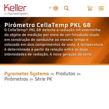
PT
Pirómetro CellaTemp PKL 68
O CellaTemp® PKL 68 detecta a radiação infravermelha
do objeto de medição por meio de um fotodiodo duplo
em construção de sanduíche ao mesmo tempo e
colocado em dois comprimentos de onda. A temperatura
é determinada a partir da relação entre as duas
intensidades de radiação. A nova geração da série
Pyrometer Systems
Produtos
Pirómetros
Série PK