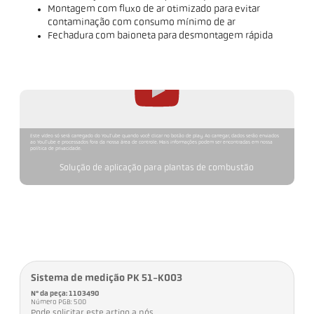
Montagem com fluxo de ar otimizado para evitar
contaminação com consumo mínimo de ar
Fechadura com baioneta para desmontagem rápida
Este vídeo só será carregado do YouTube quando você clicar no botão de play. Ao carregar, dados serão enviados
ao YouTube e processados fora da nossa área de controle. Mais informações podem ser encontradas em nossa
política de privacidade.
Solução de aplicação para plantas de combustão
Sistema de medição PK 51-K003
Nº da peça: 1103490
Número PGB: 500
Pode solicitar este artigo a nós