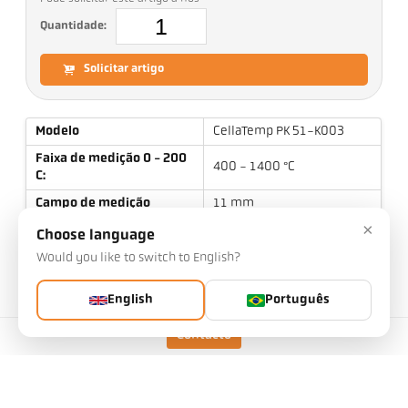
Quantidade:
Solicitar artigo
Modelo
CellaTemp PK 51-K003
Faixa de medição 0 - 200
400 - 1400 °C
C:
Campo de medição
11 mm
×
Distância de foco
0,4 m
Choose language
Would you like to switch to English?
Forma do campo de
redondo
medição
English
Português
Princípio de medição
de uma cor
Contacto
Dados técnicos