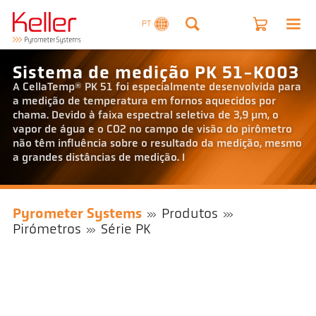
PT
Sistema de medição PK 51-K003
A CellaTemp® PK 51 foi especialmente desenvolvida para
a medição de temperatura em fornos aquecidos por
chama. Devido à faixa espectral seletiva de 3,9 µm, o
vapor de água e o CO2 no campo de visão do pirômetro
não têm influência sobre o resultado da medição, mesmo
a grandes distâncias de medição. I
Pyrometer Systems
Produtos
Pirómetros
Série PK