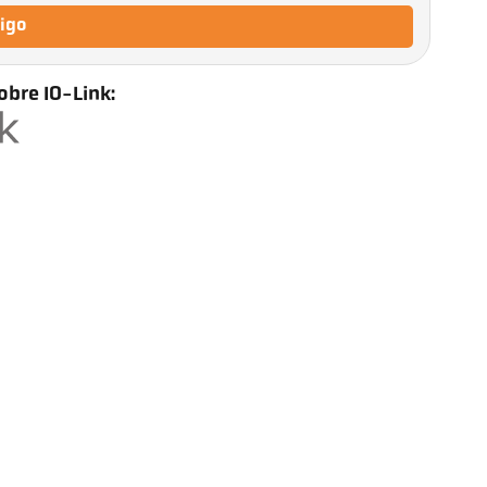
tigo
obre IO-Link: