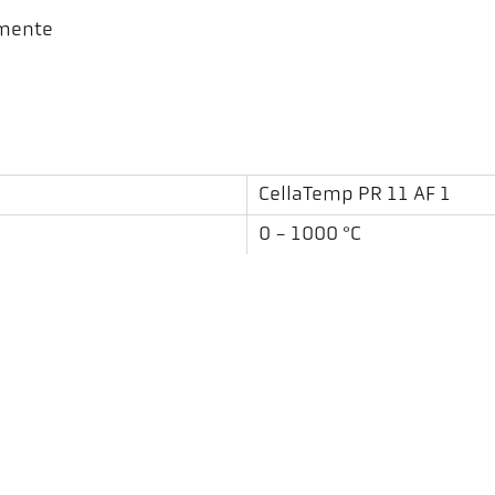
lmente
CellaTemp PR 11 AF 1
0 - 1000 °C
11 mm
0,3 m
redondo
de uma cor