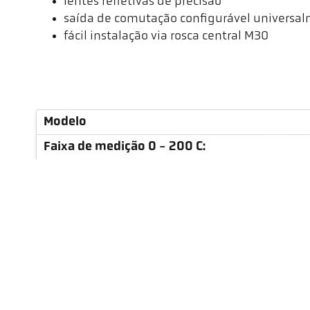
lentes refletivas de precisão
saída de comutação configurável universa
fácil instalação via rosca central M30
Modelo
Faixa de medição 0 - 200 C:
Campo de medição
Distância de foco
Forma do campo de medição
Princípio de medição