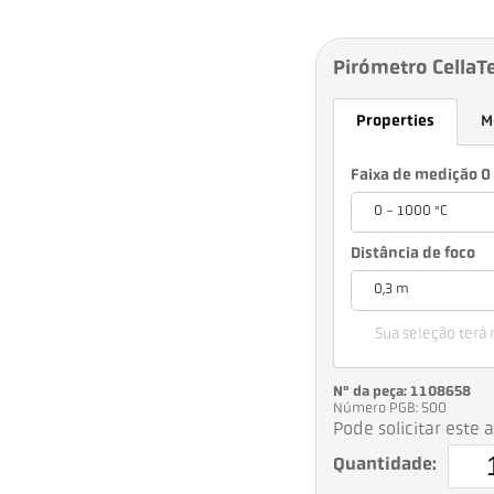
Pirómetro CellaT
Properties
M
Faixa de medição 0 
0 - 1000 °C
Distância de foco
0,3 m
Sua seleção terá
Nº da peça: 1108658
Número PGB: 500
Pode solicitar este 
Quantidade: