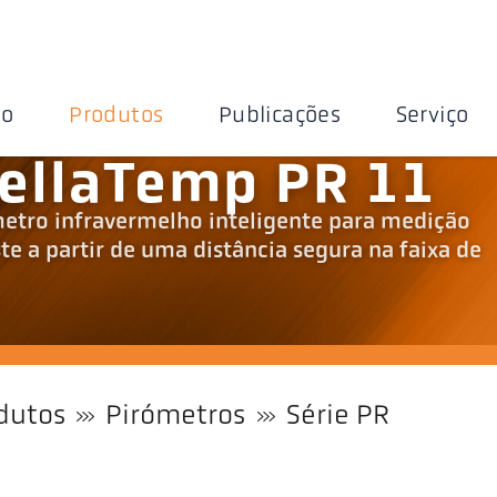
ão
Produtos
Publicações
Serviço
ellaTemp PR 11
tro infravermelho inteligente para medição
e a partir de uma distância segura na faixa de
dutos
Pirómetros
Série PR