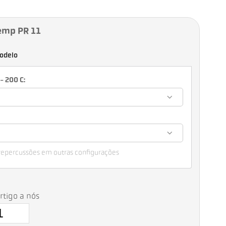
emp PR 11
odelo
- 200 C:
 repercussões em outras configurações
artigo a nós