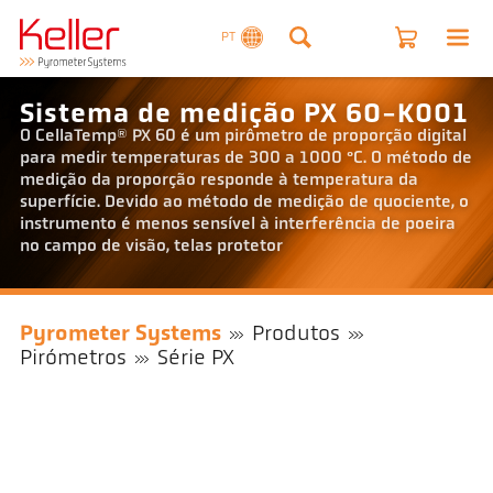
PT
Sistema de medição PX 60-K001
O CellaTemp® PX 60 é um pirômetro de proporção digital
para medir temperaturas de 300 a 1000 °C. O método de
medição da proporção responde à temperatura da
superfície. Devido ao método de medição de quociente, o
instrumento é menos sensível à interferência de poeira
no campo de visão, telas protetor
Pyrometer Systems
Produtos
Pirómetros
Série PX