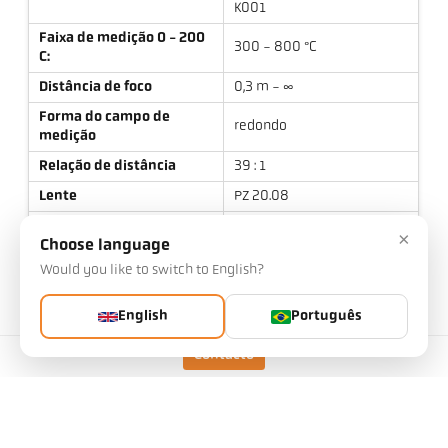
K001
Faixa de medição 0 - 200
300 - 800 °C
C:
Distância de foco
0,3 m - ∞
Forma do campo de
redondo
medição
Relação de distância
39 : 1
Lente
PZ 20.08
Princípio de medição
de duas cores
×
Choose language
Aviso e limiar de
Tempo de funcionamento:
Would you like to switch to English?
desligamento do
aproximadamente 15 horas
monitoramento de
em operação contínua a
contaminação
Tu=23 °C
English
Português
Contacto
Dados técnicos