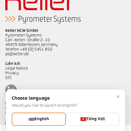
Keller HCW GmbH
Pyrometer Systems
Carl-Keller-Straße 2-10
49479 Ibbenbüren, Germany
Telefon +49 (0) 5451 850
ps@keller.de
Liên kết
Legal Notice
Privacy
GTC
×
Choose language
Liên hệ
Would you like to switch to English?
Bạn có câu hỏi về các giải pháp đo nhiệt độ của chúng tôi? Đội ngũ
của chúng tôi sẵn sàng hỗ trợ bạn.
English
Tiếng Việt
Liên hệ ngay
Liên hệ