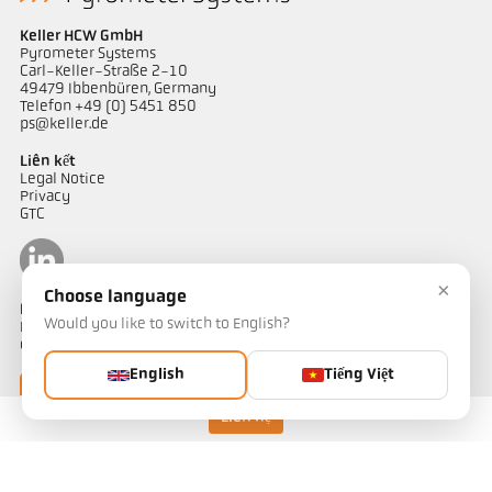
Keller HCW GmbH
Pyrometer Systems
Carl-Keller-Straße 2-10
49479 Ibbenbüren, Germany
Telefon +49 (0) 5451 850
ps@keller.de
Liên kết
Legal Notice
Privacy
GTC
×
Choose language
Liên hệ
Would you like to switch to English?
Bạn có câu hỏi về các giải pháp đo nhiệt độ của chúng tôi? Đội ngũ
của chúng tôi sẵn sàng hỗ trợ bạn.
English
Tiếng Việt
Liên hệ ngay
Liên hệ