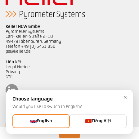
Keller HCW GmbH
Pyrometer Systems
Carl-Keller-Straße 2-10
49479 Ibbenbüren, Germany
Telefon +49 (0) 5451 850
ps@keller.de
Liên kết
Legal Notice
Privacy
GTC
×
Choose language
Liên hệ
Would you like to switch to English?
Bạn có câu hỏi về các giải pháp đo nhiệt độ của chúng tôi? Đội ngũ
của chúng tôi sẵn sàng hỗ trợ bạn.
English
Tiếng Việt
Liên hệ ngay
Liên hệ