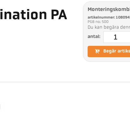
Monteringskombi
nation PA
artikelnummer: 108094
PGB no.: 500
Du kan begära denna
antal:
Begär artik