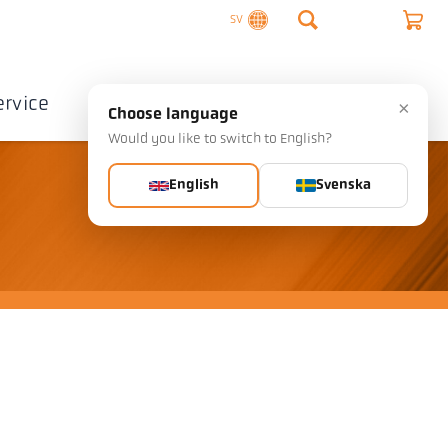
SV
ervice
Företag
Kontakta
×
Choose language
Would you like to switch to English?
English
Svenska