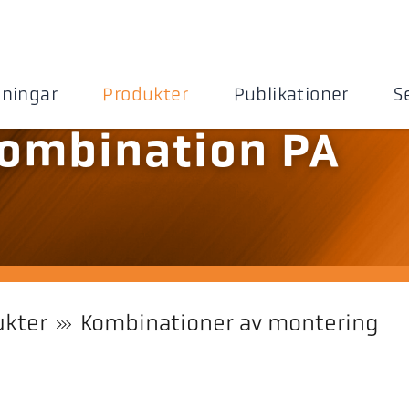
sningar
Produkter
Publikationer
S
ombination PA
ukter
Kombinationer av montering