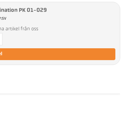
nation PK 01-029
7:SV
 artikel från oss
el