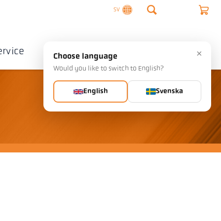
SV
ervice
Företag
Kontakta
×
Choose language
Would you like to switch to English?
English
Svenska