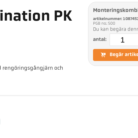
Monteringskombi
nation PK
artikelnummer: 108745
PGB no.: 500
Du kan begära denna
antal:
Begär artik
 rengöringsgångjärn och