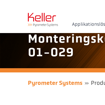
Applikationslö
Monteringsk
01-029
Pyrometer Systems
Prod