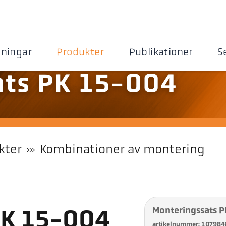
sningar
Produkter
Publikationer
S
ats PK 15-004
kter
Kombinationer av montering
Monteringssats 
PK 15-004
artikelnummer: 107984