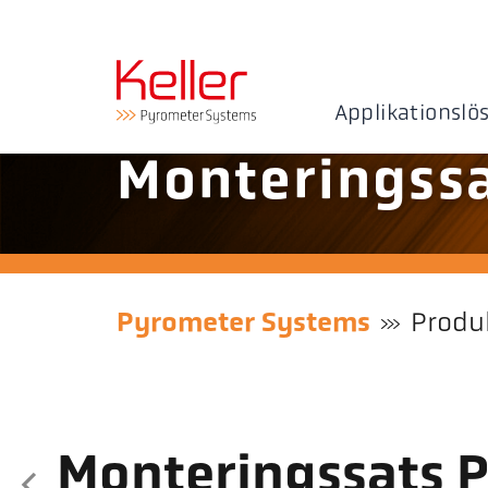
Applikationslö
Monteringss
Pyrometer Systems
Produ
Monteringssats 