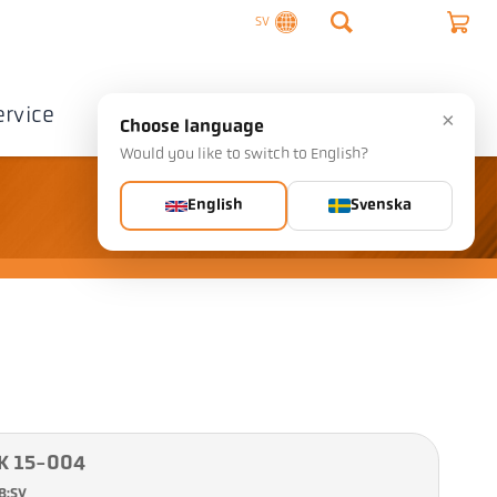
SV
ervice
Företag
Kontakta
×
Choose language
Would you like to switch to English?
English
Svenska
PK 15-004
8:SV