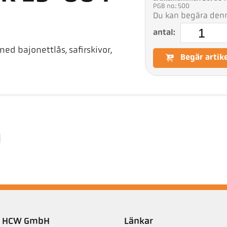
PGB no.: 500
Du kan begära denna
antal:
d bajonettlås, safirskivor,
Begär artik
er HCW GmbH
Länkar