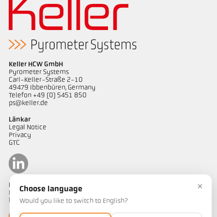
Keller HCW GmbH
Pyrometer Systems
Carl-Keller-Straße 2-10
49479 Ibbenbüren, Germany
Telefon +49 (0) 5451 850
ps@keller.de
Länkar
Legal Notice
Privacy
GTC
×
Kontakt
Choose language
Har du frågor om våra temperaturmätningslösningar? Vårt team
hjälper dig gärna.
Would you like to switch to English?