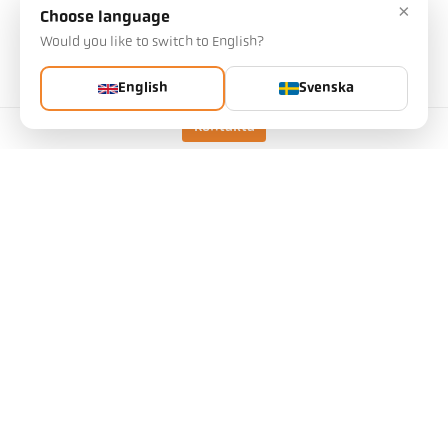
×
Choose language
Would you like to switch to English?
tekniska data
English
Svenska
Mätfältsräknare
Kontakta
Emissivitetsberäkning
Skicka förfrågan