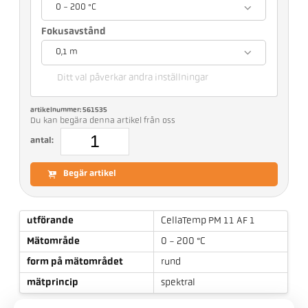
0 - 200 °C
Fokusavstånd
0,1 m
Ditt val påverkar andra inställningar
artikelnummer: 561535
Du kan begära denna artikel från oss
antal:
Begär artikel
utförande
CellaTemp PM 11 AF 1
Mätområde
0 - 200 °C
form på mätområdet
rund
mätprincip
spektral