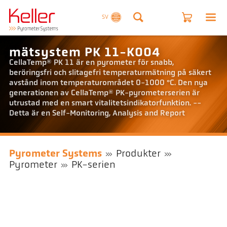
SV
mätsystem PK 11-K004
CellaTemp® PK 11 är en pyrometer för snabb,
beröringsfri och slitagefri temperaturmätning på säkert
avstånd inom temperaturområdet 0-1000 °C. Den nya
generationen av CellaTemp® PK-pyrometerserien är
utrustad med en smart vitalitetsindikatorfunktion. --
Detta är en Self-Monitoring, Analysis and Report
Pyrometer Systems
Produkter
Pyrometer
PK-serien