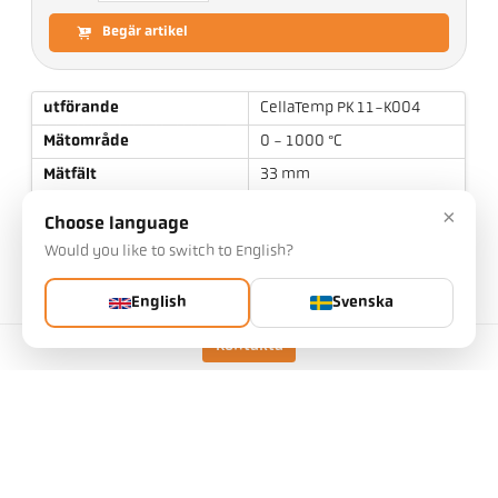
Begär artikel
utförande
CellaTemp PK 11-K004
Mätområde
0 - 1000 °C
Mätfält
33 mm
Fokusavstånd
0,9 m
×
Choose language
form på mätområdet
rund
Would you like to switch to English?
mätprincip
spektral
English
Svenska
Kontakta
tekniska data
Nedladdningar