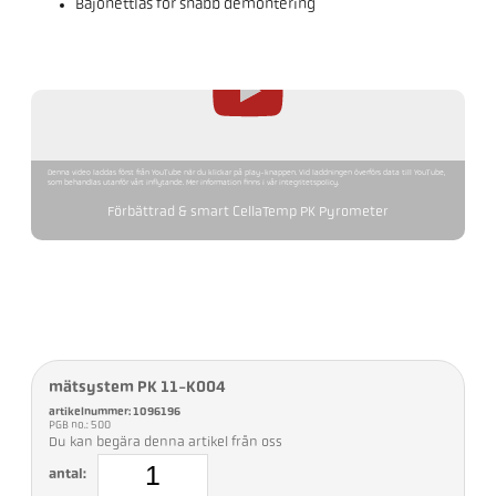
Bajonettlås för snabb demontering
Denna video laddas först från YouTube när du klickar på play-knappen. Vid laddningen överförs data till YouTube,
som behandlas utanför vårt inflytande. Mer information finns i vår integritetspolicy.
Förbättrad & smart CellaTemp PK Pyrometer
mätsystem PK 11-K004
artikelnummer: 1096196
PGB no.: 500
Du kan begära denna artikel från oss
antal: