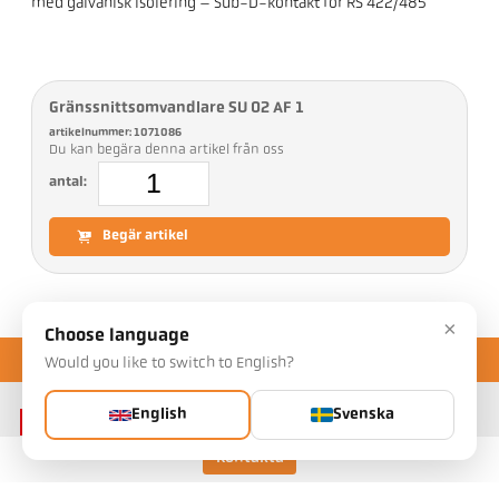
med galvanisk isolering – Sub-D-kontakt för RS 422/485
Gränssnittsomvandlare SU 02 AF 1
artikelnummer: 1071086
Du kan begära denna artikel från oss
antal:
Begär artikel
×
Choose language
Would you like to switch to English?
English
Svenska
Kontakta