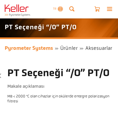
TR
PT Seçeneği “/O” PT/O
Pyrometer Systems
Ürünler
Aksesuarlar
PT Seçeneği “/O” PT/O
Makale açıklaması
MB < 2000 °C olan cihazlar için okülerde entegre polarizasyon
filtresi