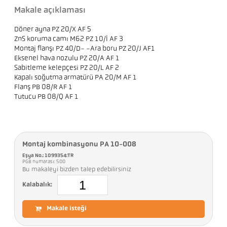
Makale açıklaması
Döner ayna PZ 20/X AF 5
ZnS koruma camı M62 PZ 10/I AF 3
Montaj flanşı PZ 40/D- -Ara boru PZ 20/J AF1
Eksenel hava nozulu PZ 20/A AF 1
Sabitleme kelepçesi PZ 20/L AF 2
Kapalı soğutma armatürü PA 20/M AF 1
Flanş PB 08/R AF 1
Tutucu PB 08/Q AF 1
Montaj kombinasyonu PA 10-008
Eşya No.: 1099354:TR
PGB numarası: 500
Bu makaleyi bizden talep edebilirsiniz
Kalabalık:
Makale isteği