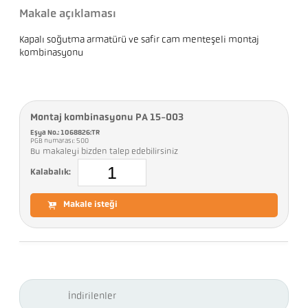
Makale açıklaması
Kapalı soğutma armatürü ve safir cam menteşeli montaj
kombinasyonu
Montaj kombinasyonu PA 15-003
Eşya No.: 1068826:TR
PGB numarası: 500
Bu makaleyi bizden talep edebilirsiniz
Kalabalık:
Makale isteği
İndirilenler