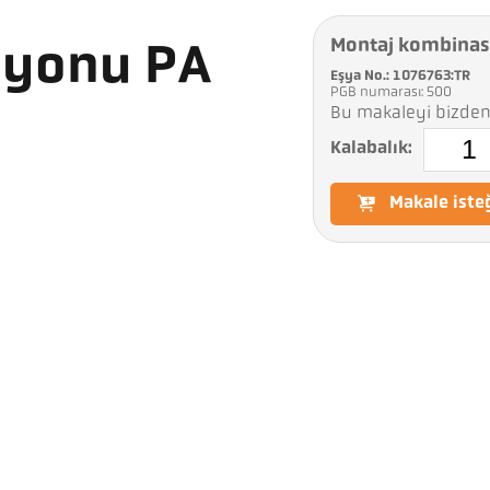
Montaj kombina
syonu PA
Eşya No.: 1076763:TR
PGB numarası: 500
Bu makaleyi bizden 
Kalabalık:
Makale iste