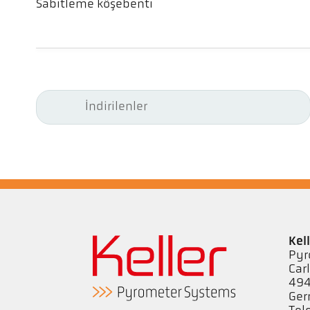
Sabitleme köşebenti
İndirilenler
Kel
Pyr
Car
494
Ge