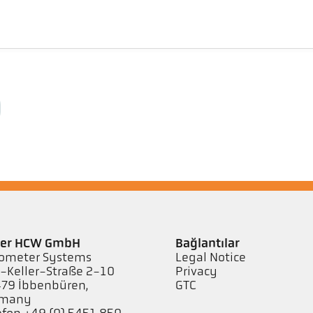
ler HCW GmbH
Bağlantılar
ometer Systems
Legal Notice
l-Keller-Straße 2-10
Privacy
79 Ibbenbüren,
GTC
rmany