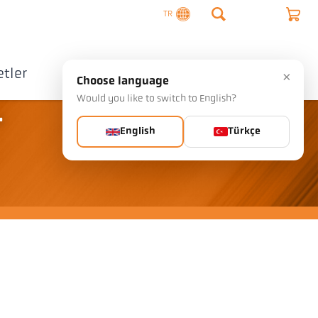
TR
tler
Şirket
İletişim
×
Choose language
Would you like to switch to English?
-
English
Türkçe