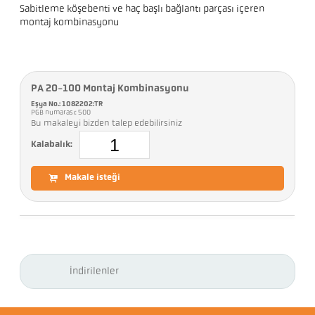
Sabitleme köşebenti ve haç başlı bağlantı parçası içeren
montaj kombinasyonu
PA 20-100 Montaj Kombinasyonu
Eşya No.: 1082202:TR
PGB numarası: 500
Bu makaleyi bizden talep edebilirsiniz
Kalabalık:
Makale isteği
İndirilenler