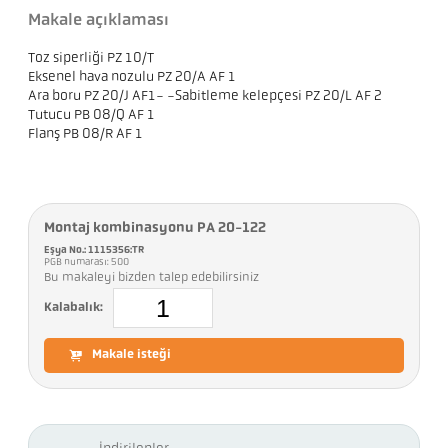
Makale açıklaması
Toz siperliği PZ 10/T
Eksenel hava nozulu PZ 20/A AF 1
Ara boru PZ 20/J AF1- -Sabitleme kelepçesi PZ 20/L AF 2
Tutucu PB 08/Q AF 1
Flanş PB 08/R AF 1
Montaj kombinasyonu PA 20-122
Eşya No.: 1115356:TR
PGB numarası: 500
Bu makaleyi bizden talep edebilirsiniz
Kalabalık:
Makale isteği