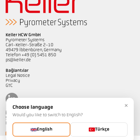
Keller HCW GmbH
Pyrometer Systems
Carl-Keller-Straße 2-10
49479 Ibbenbüren, Germany
Telefon +49 (0) 5451 850
ps@keller.de
Bağlantılar
Legal Notice
Privacy
GTC
×
Choose language
İletişim
Would you like to switch to English?
Sıcaklık ölçüm çözümlerimiz hakkında sorularınız mı var?
Ekibimiz size yardımcı olmaktan memnuniyet duyacaktır.
English
Türkçe
Bize ulaşın